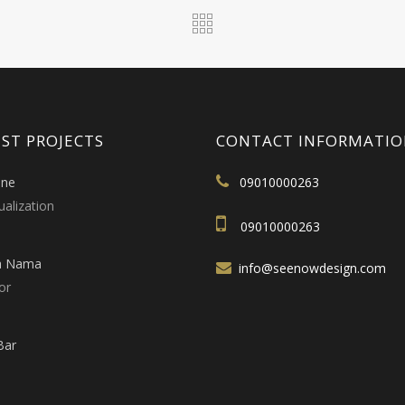
ST PROJECTS
CONTACT INFORMATI
ine
09010000263
ualization
09010000263
a Nama
info@seenowdesign.com
or
Bar