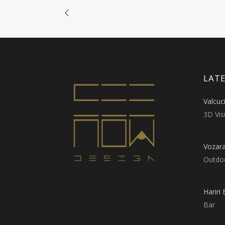
LATE
Valcuc
3D Vis
Vozar
Outdo
Hariri 
Bar