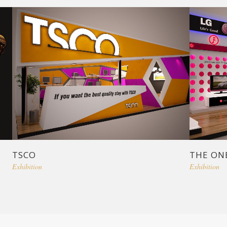
TSCO
THE ONE
Exhibition
Exhibition