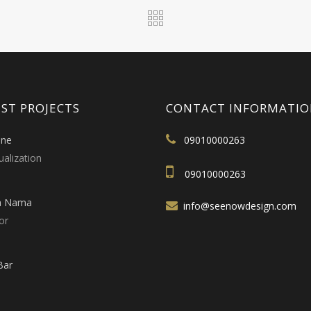
ST PROJECTS
CONTACT INFORMATI
ine
09010000263
ualization
09010000263
a Nama
info@seenowdesign.com
or
Bar