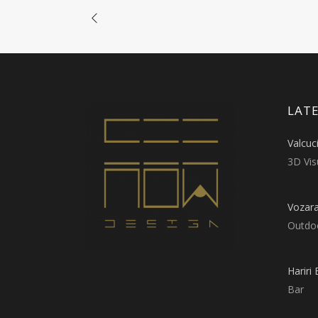
LATE
Valcuc
3D Vis
Vozar
Outdo
Hariri 
Bar