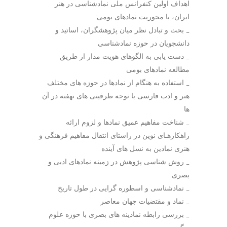
اهداف اولين کنفرانس ملی نمادشناسی در هنر
ايران، با محوريت نمادهای بومی:
_ بحث و تبادل نظر میان پژوهشگران، اساتید و
دانشجویان در حوزه نمادشناسی
_ دست يابی به الگوهای هويت مدار از طريق
مطالعه نمادهای بومی
_ استفاده به هنگام از نمادها در حوزه های مختلف
هنر و ادب فارسی با توجه ظرفيتی های نهفته در آن
ها
_ شناخت مفاهيم عميق نمادها و لزوم ارائه
راهکارهـای نوین در راستای انتقال مفاهیم فرهنگی و
هنری نمادين به نسل های آينده
_ روش شناسی پژوهش در زمينه نمادهای ادبی و
بصری
_ نمادشناسی و اسطوره گرايی در طول تاريخ
_ نماد و مقتضیات جهان معاصر
_ بررسی رابطه نمادينه های بصری با حوزه علوم